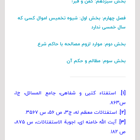
بخش سیزدهم
: کفن و قبر؛
فصل چهارم:
بخش اول
: شیوه تخمیس اموال کسی که
سال خمسی ندارد
بخش دوم
: موارد لزوم مصالحه با حاکم شرع
بخش سوم
: مظالم و حکم آن
[۱]
. استفتاء کتبی و شفاهی، جامع المسائل، ج۱،
س۸۶۳.
[۲]
. استفتائات معظم له، ج۳، ص ۵۶، س ۳۵۶۷.
[۳]
. آیت الله خامنه ای، اجوبة الاستفتائات، س ۸۷۵،
ص ۱۸۲.