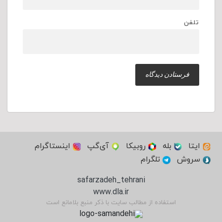
تلفن
ایتا
بله
روبیکا
آی‌گپ
اینستاگرام
سروش
تلگرام
safarzadeh_tehrani
www.dla.ir
استفاده از مطالب سایت با ذکر منبع بلامانع است