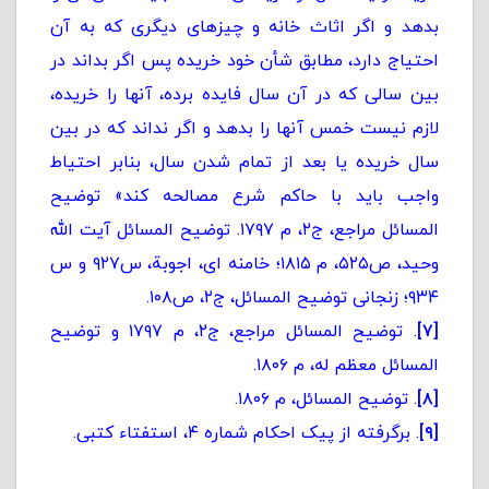
بدهد و اگر اثاث خانه و چیزهای دیگری که به آن
احتیاج دارد، مطابق شأن خود خریده پس اگر بداند در
بین سالی که در آن سال فایده برده، آنها را خریده،
لازم نیست خمس آنها را بدهد و اگر نداند که در بین
سال خریده یا بعد از تمام شدن سال، بنابر احتیاط
واجب باید با حاکم شرع مصالحه کند» توضیح
المسائل مراجع، ج۲، م ۱۷۹۷. توضیح المسائل آیت الله
وحید، ص۵۲۵، م ۱۸۱۵؛ خامنه ای، اجوبة، س۹۲۷ و س
۹۳۴؛ زنجانی توضیح المسائل، ج۲، ص۱۰۸.
[۷]
. توضیح المسائل مراجع، ج۲، م ۱۷۹۷ و توضیح
المسائل معظم له، م ۱۸۰۶.
[۸]
. توضیح المسائل، م ۱۸۰۶.
[۹]
. برگرفته از پیک احکام شماره ۴، استفتاء کتبی.