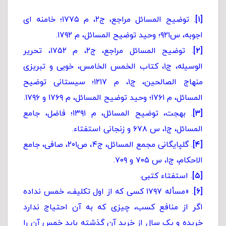
[۱]
. توضیح المسائل مراجع، ج۲، م ۱۷۷۵؛ خامنه ای
اجوبه، س۹۲۱؛ وحید توضیح المسائل، م ۱۷۹۲.
[۲]
. توضیح المسائل مراجع، ج۲، م ۱۷۵۲، تحریر
الوسیله، ج۱، کتاب الخمس الخامس، خویی و تبریزی
منهاج الصالحین، ج۱، م ۱۲۱۷؛ سیستانی توضیح
المسائل، م ۱۷۶۱؛ وحید توضیح المسائل، م ۱۷۶۹ و ۱۷۹۶.
[۳]
. بهجت، توضیح المسائل، م ۱۳۹۱؛ فاضل، جامع
المسائل، ج۱، س ۶۷۸ و زنجانی استفتاء.
[۴]
. گلپایگانی مجمع المسائل، ج۴، ص۲۰۱، صافی، جامع
الاحکام، ج۱، س ۷۰۵ و ۷۰۹.
[۵]
. استفتاء کتبی.
[۶]
. «مسأله ۱۷۹۷ کسی که از اول تکلیف، خمس نداده
اگر از منافع کسب، چیزی که به آن احتیاج ندارد
خریده و یک سال از خرید آن گذشته باید خمس آن را