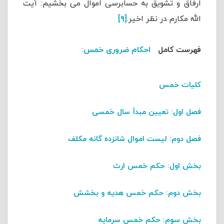
ارفاق و تشویق به حسابرسی اموال می بخشیم: آیت
الله مکارم در نظر اخیر.
[۹]
فهرست کامل
احکام ضروری خمس
:
کلیات خمس
فصل اول
: تعیین مبدأ سال خمسی
فصل دوم
: لیست اموال شانزده گانه مکلف
بخش اول:
حکم خمس ارث
بخش دوم:
حکم خمس هدیه و بخشش
بخش سوم:
حکم خمس سرمایه