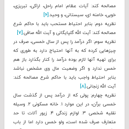
مصالحه کند: آیات عظام: امام راحل، اراکی، تبریزی،
خویی، خامنه ای، سیستانی، و وحید.
[۶]
نظریه دوم: بنابر احتیاط مستحب باید با حاکم شرع
مصالحه کند: آیت الله گلپایگانی و آیت الله صافی.
[۷]
نظریه سوم: اگر درآمد را پس از سال خمسی، صرف در
چیزهایی کرده که به آنها احتیاج دارد به طوری که
برای تهیه آنها لازم بوده درآمد را کنار بگذارد باز هم
خمس ندارد و اگر وضعیت مال وی مشخص نباشد
بنابر احتیاط واجب باید با حاکم شرع مصالحه کند:
آیت الله زنجانی.
[۸]
نظریه چهارم: پولی که از درآمد پس از گذشت سال
خمسی برآن، در این موارد ۱. خانه مسکونی ۲. وسیله
نقلیه شخصی ۳. لوازم زندگی ۴. زیور آلات تا حد
متعارف صرف شده است، ولو خمس دارد اما از باب