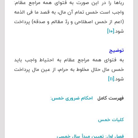
رباها را در این صورت به فتوای همه مراجع عظام:
واجب است خمس تمام آن مال، به قصد ما فی الذمه
(اعم از خمس اصطلاحی و ردّ مظالم و صدقه) پرداخت
شود.
[۱۰]
توضیح
به فتوای همه مراجع عظام به احتیاط واجب باید
خمس مال حلال مخلوط به حرام، از عین مال پرداخت
شود.
[۱۱]
فهرست کامل
احکام ضروری خمس
:
کلیات خمس
فصل اول
: تعیین مبدأ سال خمسی